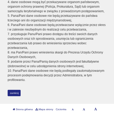
4. dane osobowe mogą być przekazywane organom państwowym,
organom ochrony prawnej (Policja, Prokuratura, Sąd) lub organom
samorządu terytorialnego w związku z prowadzonym postępowaniem,
5. Pana/Pani dane osobowe nie będą przekazywane do państwa
trzeciego ani do organizacji międzynarodowej,
6. Pana/Pani dane osobowe będą przetwarzane wyłącznie przez okres
i w zakresie niezbędnym do realizacji celu przetwarzania,
7. przysługuje Panu/Pani prawo dostępu do treści swoich danych
osobowych oraz ich sprostowania, usunięcia lub ograniczenia
przetwarzania lub prawo do wniesienia sprzeciwu wobec
przetwarzania,
8. ma Pan/Pani prawo wniesienia skargi do Prezesa Urzędu Ochrony
Danych Osobowych,
9. podanie przez Pana/Panią danych osobowych jest fakultatywne
(dobrowolne) w celu udostępnienia strony internetowej,
10. Pana/Pani dane osobowe nie będą podlegały zautomatyzowanym
procesom podejmowania decyzji przez Administratora, w tym
profilowaniu.
zamknij
Strona główna
Mapa strony
Czcionka