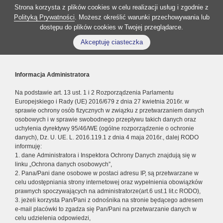
Strona korzysta z plików cookies w celu realizacji usług i zgodnie z
Polityką Prywatności
. Możesz określić warunki przechowywania lub
dostępu do plików cookies w Twojej przeglądarce.
Akceptuję ciasteczka
Informacja Administratora
Na podstawie art. 13 ust. 1 i 2 Rozporządzenia Parlamentu
Europejskiego i Rady (UE) 2016/679 z dnia 27 kwietnia 2016r. w
sprawie ochrony osób fizycznych w związku z przetwarzaniem danych
osobowych i w sprawie swobodnego przepływu takich danych oraz
uchylenia dyrektywy 95/46/WE (ogólne rozporządzenie o ochronie
danych), Dz. U. UE. L. 2016.119.1 z dnia 4 maja 2016r., dalej RODO
informuję:
1. dane Administratora i Inspektora Ochrony Danych znajdują się w
linku „Ochrona danych osobowych”,
2. Pana/Pani dane osobowe w postaci adresu IP, są przetwarzane w
celu udostępniania strony internetowej oraz wypełnienia obowiązków
prawnych spoczywających na administratorze(art.6 ust.1 lit.c RODO),
3. jeżeli korzysta Pan/Pani z odnośnika na stronie będącego adresem
e-mail placówki to zgadza się Pan/Pani na przetwarzanie danych w
celu udzielenia odpowiedzi,