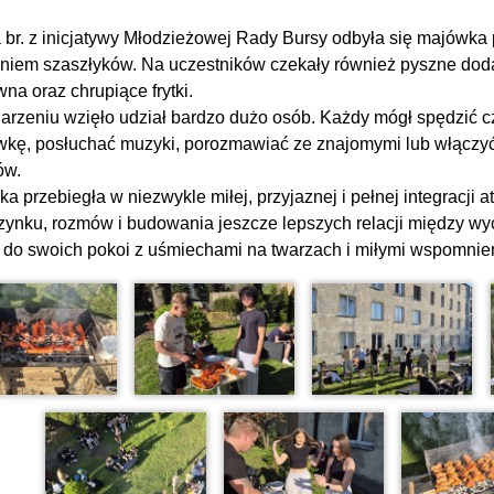
 br. z inicjatywy Młodzieżowej Rady Bursy odbyła się majówka 
iem szaszłyków. Na uczestników czekały również pyszne dodat
na oraz chrupiące frytki.
rzeniu wzięło udział bardzo dużo osób. Każdy mógł spędzić c
wkę, posłuchać muzyki, porozmawiać ze znajomymi lub włączy
ów.
a przebiegła w niezwykle miłej, przyjaznej i pełnej integracji 
ynku, rozmów i budowania jeszcze lepszych relacji między w
i do swoich pokoi z uśmiechami na twarzach i miłymi wspomnie