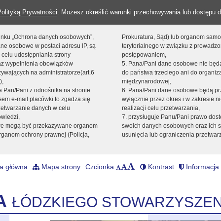
Polityką Prywatności
. Możesz określić warunki przechowywania lub dostępu d
 linku „Ochrona danych osobowych”,
Prokuratura, Sąd) lub organom sam
ne osobowe w postaci adresu IP, są
terytorialnego w związku z prowadz
 celu udostępniania strony
postępowaniem,
raz wypełnienia obowiązków
5. Pana/Pani dane osobowe nie bę
ywających na administratorze(art.6
do państwa trzeciego ani do organiza
),
międzynarodowej,
sta Pan/Pani z odnośnika na stronie
6. Pana/Pani dane osobowe będą pr
em e-mail placówki to zgadza się
wyłącznie przez okres i w zakresie 
zetwarzanie danych w celu
realizacji celu przetwarzania,
owiedzi,
7. przysługuje Panu/Pani prawo dost
we mogą być przekazywane organom
swoich danych osobowych oraz ich s
ganom ochrony prawnej (Policja,
usunięcia lub ograniczenia przetwar
a główna
Mapa strony
Czcionka
Kontrast
Informacja 
A
ŁÓDZKIEGO STOWARZYSZEN