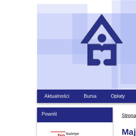
Aktualności
Bursa
Opłaty
Powrót
Stron
Maj