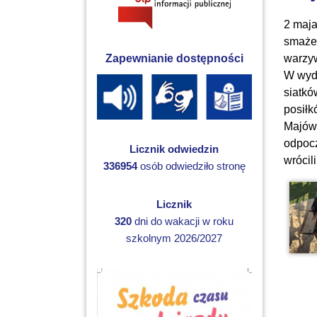
2 maja
smażen
warzyw
Zapewnianie dostępności
W wyda
siatkó
posiłk
Majówk
odpocz
Licznik odwiedzin
wrócil
336954
osób odwiedziło stronę
Licznik
320
dni do wakacji w roku
szkolnym 2026/2027