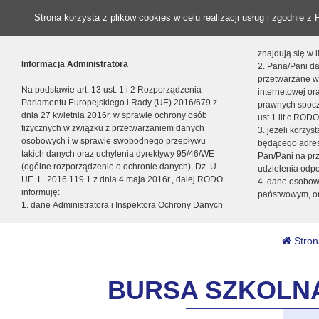
Strona korzysta z plików cookies w celu realizacji usług i zgodnie z
znajdują się w
Informacja Administratora
2. Pana/Pani da
przetwarzane w
Na podstawie art. 13 ust. 1 i 2 Rozporządzenia
internetowej o
Parlamentu Europejskiego i Rady (UE) 2016/679 z
prawnych spocz
dnia 27 kwietnia 2016r. w sprawie ochrony osób
ust.1 lit.c RODO
fizycznych w związku z przetwarzaniem danych
3. jeżeli korzy
osobowych i w sprawie swobodnego przepływu
będącego adres
takich danych oraz uchylenia dyrektywy 95/46/WE
Pan/Pani na pr
(ogólne rozporządzenie o ochronie danych), Dz. U.
udzielenia odp
UE. L. 2016.119.1 z dnia 4 maja 2016r., dalej RODO
4. dane osobo
informuję:
państwowym, or
1. dane Administratora i Inspektora Ochrony Danych
Stron
BURSA SZKOLN