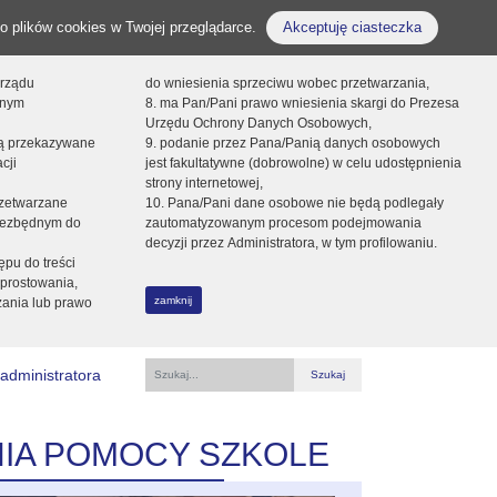
o plików cookies w Twojej przeglądarce.
Akceptuję ciasteczka
orządu
do wniesienia sprzeciwu wobec przetwarzania,
onym
8. ma Pan/Pani prawo wniesienia skargi do Prezesa
Urzędu Ochrony Danych Osobowych,
dą przekazywane
9. podanie przez Pana/Panią danych osobowych
cji
jest fakultatywne (dobrowolne) w celu udostępnienia
strony internetowej,
zetwarzane
10. Pana/Pani dane osobowe nie będą podlegały
niezbędnym do
zautomatyzowanym procesom podejmowania
decyzji przez Administratora, w tym profilowaniu.
ępu do treści
prostowania,
zamknij
zania lub prawo
administratora
Fraza
IA POMOCY SZKOLE