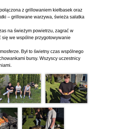
połączona z grillowaniem kiełbasek oraz
ki – grillowane warzywa, świeża sałatka
zas na świeżym powietrzu, zagrać w
ć się we wspólne przygotowywanie
atmosferze. Był to świetny czas wspólnego
ychowankami bursy. Wszyscy uczestnicy
niami.