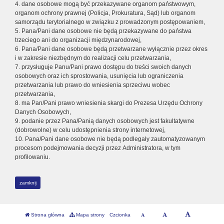
4. dane osobowe mogą być przekazywane organom państwowym,
organom ochrony prawnej (Policja, Prokuratura, Sąd) lub organom
samorządu terytorialnego w związku z prowadzonym postępowaniem,
5. Pana/Pani dane osobowe nie będą przekazywane do państwa
trzeciego ani do organizacji międzynarodowej,
6. Pana/Pani dane osobowe będą przetwarzane wyłącznie przez okres
i w zakresie niezbędnym do realizacji celu przetwarzania,
7. przysługuje Panu/Pani prawo dostępu do treści swoich danych
osobowych oraz ich sprostowania, usunięcia lub ograniczenia
przetwarzania lub prawo do wniesienia sprzeciwu wobec
przetwarzania,
8. ma Pan/Pani prawo wniesienia skargi do Prezesa Urzędu Ochrony
Danych Osobowych,
9. podanie przez Pana/Panią danych osobowych jest fakultatywne
(dobrowolne) w celu udostępnienia strony internetowej,
10. Pana/Pani dane osobowe nie będą podlegały zautomatyzowanym
procesom podejmowania decyzji przez Administratora, w tym
profilowaniu.
zamknij
Strona główna
Mapa strony
Czcionka