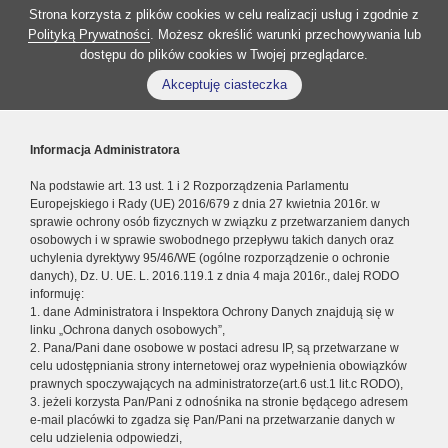
Strona korzysta z plików cookies w celu realizacji usług i zgodnie z
Polityką Prywatności
. Możesz określić warunki przechowywania lub
dostępu do plików cookies w Twojej przeglądarce.
Akceptuję ciasteczka
Informacja Administratora
Na podstawie art. 13 ust. 1 i 2 Rozporządzenia Parlamentu
Europejskiego i Rady (UE) 2016/679 z dnia 27 kwietnia 2016r. w
sprawie ochrony osób fizycznych w związku z przetwarzaniem danych
osobowych i w sprawie swobodnego przepływu takich danych oraz
uchylenia dyrektywy 95/46/WE (ogólne rozporządzenie o ochronie
danych), Dz. U. UE. L. 2016.119.1 z dnia 4 maja 2016r., dalej RODO
informuję:
1. dane Administratora i Inspektora Ochrony Danych znajdują się w
linku „Ochrona danych osobowych”,
2. Pana/Pani dane osobowe w postaci adresu IP, są przetwarzane w
celu udostępniania strony internetowej oraz wypełnienia obowiązków
prawnych spoczywających na administratorze(art.6 ust.1 lit.c RODO),
3. jeżeli korzysta Pan/Pani z odnośnika na stronie będącego adresem
e-mail placówki to zgadza się Pan/Pani na przetwarzanie danych w
celu udzielenia odpowiedzi,