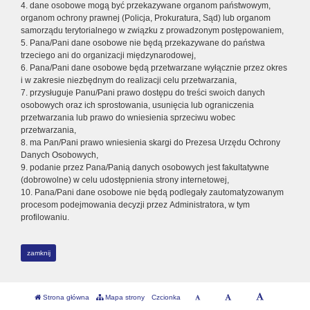
4. dane osobowe mogą być przekazywane organom państwowym,
organom ochrony prawnej (Policja, Prokuratura, Sąd) lub organom
samorządu terytorialnego w związku z prowadzonym postępowaniem,
5. Pana/Pani dane osobowe nie będą przekazywane do państwa
trzeciego ani do organizacji międzynarodowej,
6. Pana/Pani dane osobowe będą przetwarzane wyłącznie przez okres
i w zakresie niezbędnym do realizacji celu przetwarzania,
7. przysługuje Panu/Pani prawo dostępu do treści swoich danych
osobowych oraz ich sprostowania, usunięcia lub ograniczenia
przetwarzania lub prawo do wniesienia sprzeciwu wobec
przetwarzania,
8. ma Pan/Pani prawo wniesienia skargi do Prezesa Urzędu Ochrony
Danych Osobowych,
9. podanie przez Pana/Panią danych osobowych jest fakultatywne
(dobrowolne) w celu udostępnienia strony internetowej,
10. Pana/Pani dane osobowe nie będą podlegały zautomatyzowanym
procesom podejmowania decyzji przez Administratora, w tym
profilowaniu.
zamknij
Strona główna
Mapa strony
Czcionka