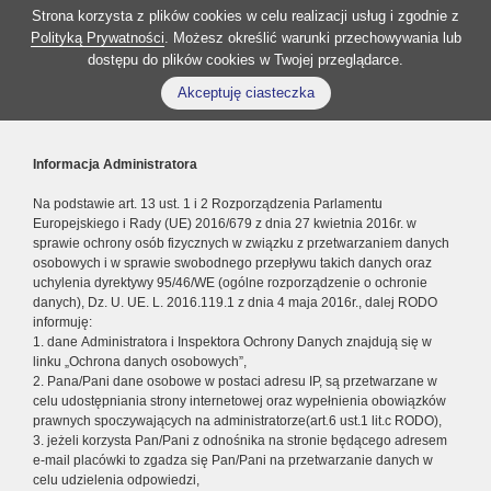
Strona korzysta z plików cookies w celu realizacji usług i zgodnie z
Polityką Prywatności
. Możesz określić warunki przechowywania lub
dostępu do plików cookies w Twojej przeglądarce.
Akceptuję ciasteczka
Informacja Administratora
Na podstawie art. 13 ust. 1 i 2 Rozporządzenia Parlamentu
Europejskiego i Rady (UE) 2016/679 z dnia 27 kwietnia 2016r. w
sprawie ochrony osób fizycznych w związku z przetwarzaniem danych
osobowych i w sprawie swobodnego przepływu takich danych oraz
uchylenia dyrektywy 95/46/WE (ogólne rozporządzenie o ochronie
danych), Dz. U. UE. L. 2016.119.1 z dnia 4 maja 2016r., dalej RODO
informuję:
1. dane Administratora i Inspektora Ochrony Danych znajdują się w
linku „Ochrona danych osobowych”,
2. Pana/Pani dane osobowe w postaci adresu IP, są przetwarzane w
celu udostępniania strony internetowej oraz wypełnienia obowiązków
prawnych spoczywających na administratorze(art.6 ust.1 lit.c RODO),
3. jeżeli korzysta Pan/Pani z odnośnika na stronie będącego adresem
e-mail placówki to zgadza się Pan/Pani na przetwarzanie danych w
celu udzielenia odpowiedzi,