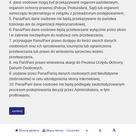
4. dane osobowe mogą być przekazywane organom państwowym,
organom ochrony prawnej (Policja, Prokuratura, Sąd) lub organom
samorządu terytorialnego w związku z prowadzonym postępowaniem,
5. Pana/Pani dane osobowe nie będą przekazywane do państwa
trzeciego ani do organizacji międzynarodowej,
6. Pana/Pani dane osobowe będą przetwarzane wyłącznie przez okres
i w zakresie niezbędnym do realizacji celu przetwarzania,
7. przysługuje Panu/Pani prawo dostępu do treści swoich danych
osobowych oraz ich sprostowania, usunięcia lub ograniczenia
przetwarzania lub prawo do wniesienia sprzeciwu wobec
przetwarzania,
8. ma Pan/Pani prawo wniesienia skargi do Prezesa Urzędu Ochrony
Danych Osobowych,
9. podanie przez Pana/Panią danych osobowych jest fakultatywne
(dobrowolne) w celu udostępnienia strony internetowej,
10. Pana/Pani dane osobowe nie będą podlegały zautomatyzowanym
procesom podejmowania decyzji przez Administratora, w tym
profilowaniu.
zamknij
Strona główna
Mapa strony
Czcionka