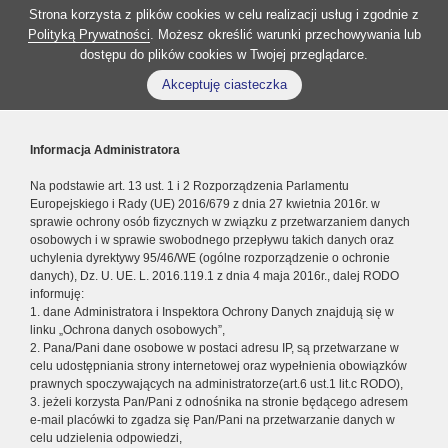
Strona korzysta z plików cookies w celu realizacji usług i zgodnie z
Polityką Prywatności
. Możesz określić warunki przechowywania lub
dostępu do plików cookies w Twojej przeglądarce.
Akceptuję ciasteczka
Informacja Administratora
Na podstawie art. 13 ust. 1 i 2 Rozporządzenia Parlamentu
Europejskiego i Rady (UE) 2016/679 z dnia 27 kwietnia 2016r. w
sprawie ochrony osób fizycznych w związku z przetwarzaniem danych
osobowych i w sprawie swobodnego przepływu takich danych oraz
uchylenia dyrektywy 95/46/WE (ogólne rozporządzenie o ochronie
danych), Dz. U. UE. L. 2016.119.1 z dnia 4 maja 2016r., dalej RODO
informuję:
1. dane Administratora i Inspektora Ochrony Danych znajdują się w
linku „Ochrona danych osobowych”,
2. Pana/Pani dane osobowe w postaci adresu IP, są przetwarzane w
celu udostępniania strony internetowej oraz wypełnienia obowiązków
prawnych spoczywających na administratorze(art.6 ust.1 lit.c RODO),
3. jeżeli korzysta Pan/Pani z odnośnika na stronie będącego adresem
e-mail placówki to zgadza się Pan/Pani na przetwarzanie danych w
celu udzielenia odpowiedzi,