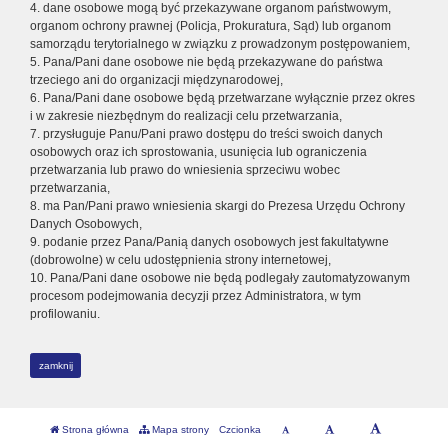
4. dane osobowe mogą być przekazywane organom państwowym,
organom ochrony prawnej (Policja, Prokuratura, Sąd) lub organom
samorządu terytorialnego w związku z prowadzonym postępowaniem,
5. Pana/Pani dane osobowe nie będą przekazywane do państwa
trzeciego ani do organizacji międzynarodowej,
6. Pana/Pani dane osobowe będą przetwarzane wyłącznie przez okres
i w zakresie niezbędnym do realizacji celu przetwarzania,
7. przysługuje Panu/Pani prawo dostępu do treści swoich danych
osobowych oraz ich sprostowania, usunięcia lub ograniczenia
przetwarzania lub prawo do wniesienia sprzeciwu wobec
przetwarzania,
8. ma Pan/Pani prawo wniesienia skargi do Prezesa Urzędu Ochrony
Danych Osobowych,
9. podanie przez Pana/Panią danych osobowych jest fakultatywne
(dobrowolne) w celu udostępnienia strony internetowej,
10. Pana/Pani dane osobowe nie będą podlegały zautomatyzowanym
procesom podejmowania decyzji przez Administratora, w tym
profilowaniu.
zamknij
Strona główna
Mapa strony
Czcionka