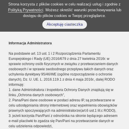
Strona korzysta z plików cookies w celu realizacji usług i zgodnie z
Polityką Prywatności
. Możesz określić warunki przechowywania lub
dostępu do plików cookies w Twojej przeglądarce.
Akceptuję ciasteczka
Informacja Administratora
Na podstawie art. 13 ust. 1 i 2 Rozporządzenia Parlamentu
Europejskiego i Rady (UE) 2016/679 z dnia 27 kwietnia 2016r. w
sprawie ochrony osób fizycznych w związku z przetwarzaniem danych
osobowych i w sprawie swobodnego przepływu takich danych oraz
uchylenia dyrektywy 95/46/WE (ogólne rozporządzenie o ochronie
danych), Dz. U. UE. L. 2016.119.1 z dnia 4 maja 2016r., dalej RODO
informuję:
1. dane Administratora i Inspektora Ochrony Danych znajdują się w
linku „Ochrona danych osobowych”,
2. Pana/Pani dane osobowe w postaci adresu IP, są przetwarzane w
celu udostępniania strony internetowej oraz wypełnienia obowiązków
prawnych spoczywających na administratorze(art.6 ust.1 lit.c RODO),
3. jeżeli korzysta Pan/Pani z odnośnika na stronie będącego adresem
e-mail placówki to zgadza się Pan/Pani na przetwarzanie danych w
celu udzielenia odpowiedzi,